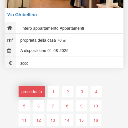
Via Ghibellina
Intero appartamento Appartamenti
proprietà della casa 70 ㎡
A disposizione 01-08-2025
3000
precedente
1
2
3
4
5
6
7
8
9
10
11
12
13
14
15
16