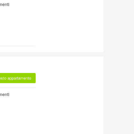
menti
esto appartamento
menti