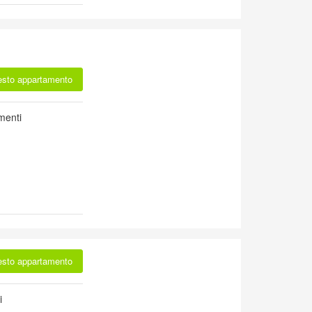
esto appartamento
menti
esto appartamento
i