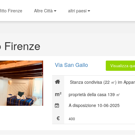
fitto Firenze
Altre Città
altri paesi
o Firenze
Via San Gallo
Visualizza qu
Stanza condivisa (22 ㎡) im Appar
proprietà della casa 139 ㎡
A disposizione 10-06-2025
400