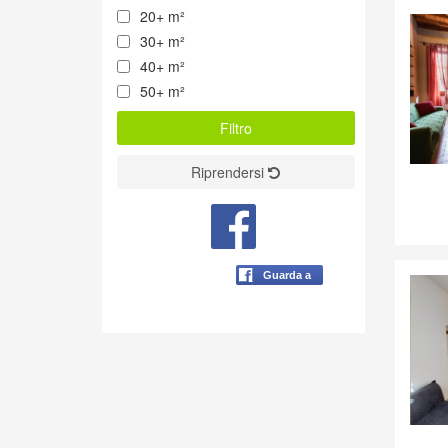
20+ m²
30+ m²
40+ m²
50+ m²
Riprendersi
Guarda a