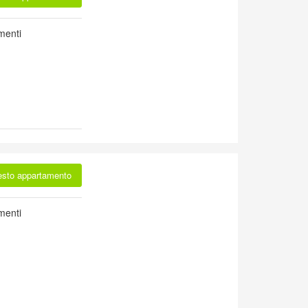
menti
esto appartamento
menti