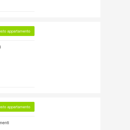
esto appartamento
i
esto appartamento
menti