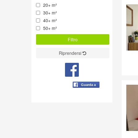
20+ m²
30+ m²
40+ m²
50+ m²
Riprendersi
Guarda a