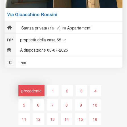
Via Gioacchino Rossini
Stanza privata (16 ㎡) im Appartamenti
proprietà della casa 55 ㎡
A disposizione 03-07-2025
700
precedente
1
2
3
4
5
6
7
8
9
10
11
12
13
14
15
16