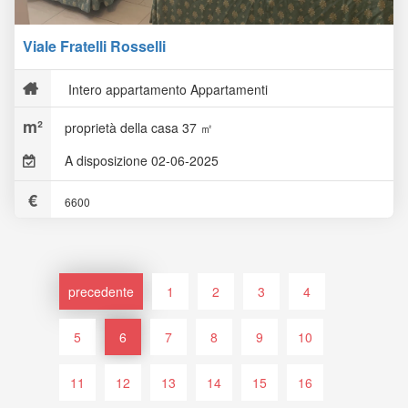
Viale Fratelli Rosselli
Intero appartamento Appartamenti
proprietà della casa 37 ㎡
A disposizione 02-06-2025
6600
precedente
1
2
3
4
5
6
7
8
9
10
11
12
13
14
15
16